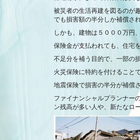
被災者の生活再建を図るのが
でも損害額の半分しか補償さ
しかも、建物は５０００万円
保険金が支払われても、住宅
不足分を補う目的で、一部の
火災保険に特約を付けること
地震保険で損害の半分が補償
ファイナンシャルプランナー
ン残高が多い人や、新たなロ