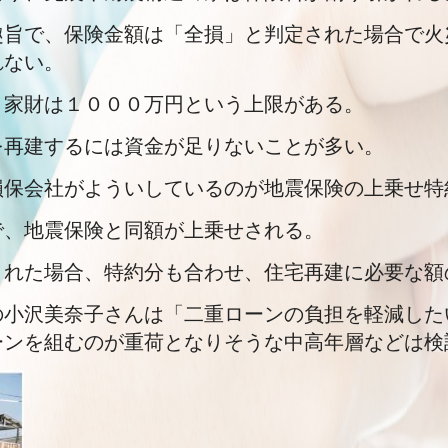
趣旨で、保険金額は「全損」と判定された場合で火
れない。
、家財は１０００万円という上限がある。
を再建するには資金が足りないことが多い。
損保会社がよういしているのが地震保険の上乗せ特
で、地震保険と同額が上乗せされる。
された場合、特約分も合わせ、住宅再建に必要な額
の小沢美奈子さんは「二重ローンの負担を軽減した
ーンを組むのが重荷となりそうな中高年層などは検