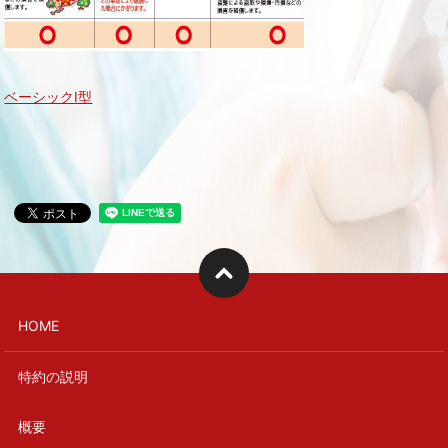
ベーシックⅠ型
HOME
特約の説明
概要