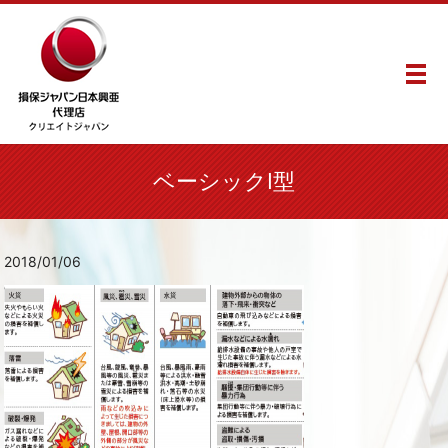
メ
ベーシックⅠ型
2018/01/06