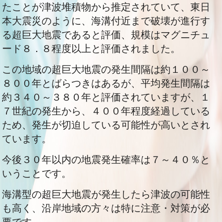
たことが津波堆積物から推定されていて、東日
本大震災のように、海溝付近まで破壊が進行す
る超巨大地震であると評価、規模はマグニチュ
ード８．８程度以上と評価されました。
この地域の超巨大地震の発生間隔は約１００～
８００年とばらつきはあるが、平均発生間隔は
約３４０～３８０年と評価されていますが、１
７世紀の発生から、４００年程度経過している
ため、発生が切迫している可能性が高いとされ
ています。
今後３０年以内の地震発生確率は７～４０％と
いうことです。
海溝型の超巨大地震が発生したら津波の可能性
も高く、沿岸地域の方々は特に注意・対策が必