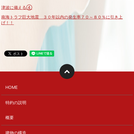
津波に備える④
南海トラフ巨大地震 ３０年以内の発生率７０～８０％に引き上
げ！！
HOME
特約の説明
概要
建物の構造