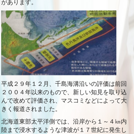
があります。
平成２９年１２月、千島海溝沿いの評価は前回
２００４年以来のもので、新しい知見を取り込
んで改めて評価され、マスコミなどによって大
きく報道されました。
北海道東部太平洋側では、沿岸から１～４㎞内
陸まで浸水するような津波が１７世紀に発生し