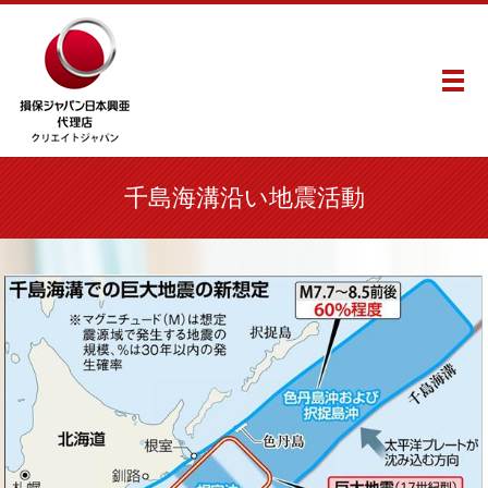
メ
千島海溝沿い地震活動