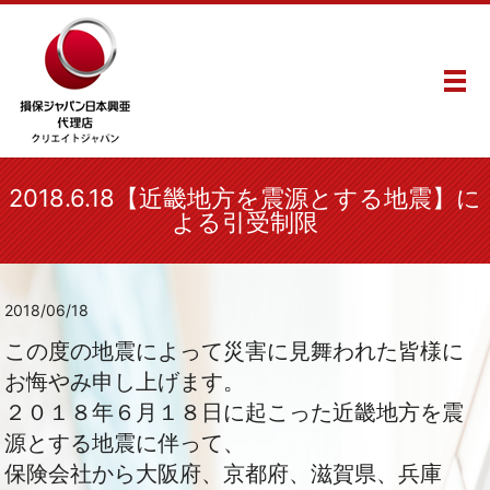
メ
2018.6.18【近畿地方を震源とする地震】に
よる引受制限
2018/06/18
この度の地震によって災害に見舞われた皆様に
お悔やみ申し上げます。
２０１８年６月１８日に起こった近畿地方を震
源とする地震に伴って、
保険会社から大阪府、京都府、滋賀県、兵庫