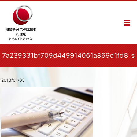
メ
7a239331bf709d449914061a869d1fd8_s
2018/01/03