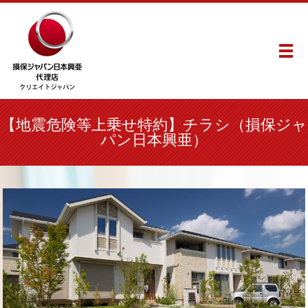
メ
【地震危険等上乗せ特約】チラシ（損保ジャ
パン日本興亜）